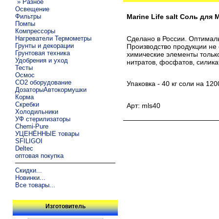
» Разное
Освещение
Фильтры
Marine Life salt Соль дл
Помпы
Компрессоры
Нагреватели Термометры
Сделано в России. Оптималь
Грунты и декорации
Производство продукции не 
Грунтовая техника
химические элементы только
Удобрения и уход
нитратов, фосфатов, силика
Тесты
Осмос
CO2 оборудование
Упаковка - 40 кг соли на 12
ДозаторыАвтокормушки
Корма
Скребки
Арт: mls40
Холодильники
УФ стерилизаторы
Chemi-Pure
УЦЕНЁННЫЕ товары
SFILIGOI
Deltec
оптовая покупка
Скидки...
Новинки...
Все товары...
Изготовитель