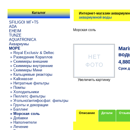
Каталог
Интернет-магазин аквариумн
аквариумной воды
SFILIGOI МГ+Т5
ADA
Морская соль
EHEIM
TUNZE
AQUATRONICA
Аквариумы
Mari
МОРЕ
» Royal Exclusiv & Deltec
вод
» Разведение Кораллов
» Скиммеры внешние
4,88
» Скиммеры внутренние
Срок д
» Скиммеры Мини
» Кальциевые реакторы
» Kalkwasser
Увеличить картинку
» Нитратные фильтры
» Помпы
» Холодильники
» Пеллетс фильтры
» Угольно/антифосфат. фильтры
» Грунты и декорации
» Баллинг
Описание
Детали
Отзыв
» Морская соль
» Добавки
» Наполнители
» Лечение