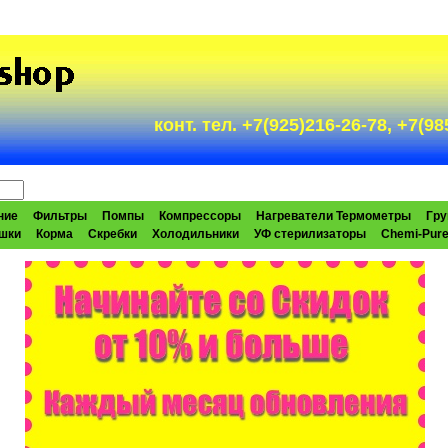
конт. тел. +7(925)216-26-78, +7(
ние
Фильтры
Помпы
Компрессоры
Нагреватели Термометры
Гру
шки
Корма
Скребки
Холодильники
УФ стерилизаторы
Chemi-Pur