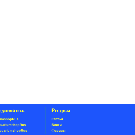
единяйтесь
Ресурсы
umshopRus
Статьи
quariumshopRus
Блоги
AquariumshopRus
Форумы