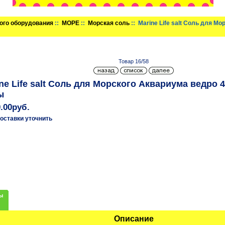
ого оборудования
::
МОРЕ
::
Морская соль
:: Marine Life salt Соль для М
Товар 16/58
ne Life salt Соль для Морского Аквариума ведро 
ы
0.00руб.
оставки уточнить
ы
Описание