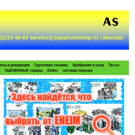
985)133-46-83 service@aquariumshop.ru г.Москва
нты и декорации
Грунтовая техника
Удобрения и уход
Тесты
e
УЦЕНЁННЫЕ товары
Deltec
оптовая покупка