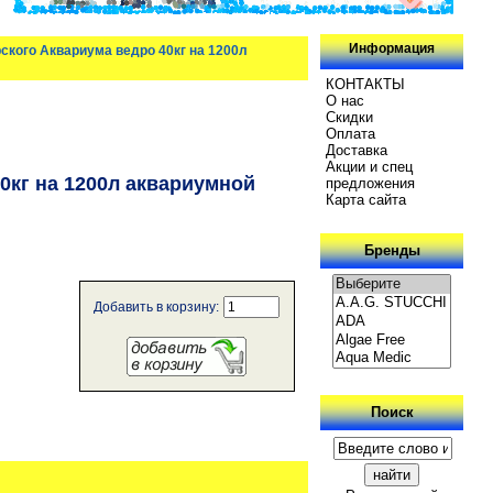
Информация
орского Аквариума ведро 40кг на 1200л
КОНТАКТЫ
О нас
Скидки
Oплатa
Доставка
Акции и спец
40кг на 1200л аквариумной
предложения
Карта сайта
Бренды
Добавить в корзину:
Поиск