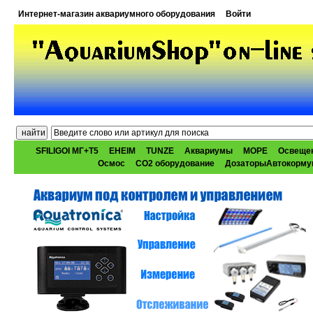
Интернет-магазин аквариумного оборудования
Войти
SFILIGOI МГ+Т5
EHEIM
TUNZE
Аквариумы
МОРЕ
Освеще
Осмос
CO2 оборудование
ДозаторыАвтокорму