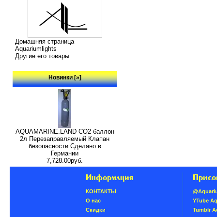
Домашняя страница
Aquariumlights
Другие его товары
Новинки [»]
AQUAMARINE.LAND CO2 баллон
2л Перезаправляемый Клапан
безопасности Сделано в
Германии
7,728.00руб.
Информация
Присо
КОНТАКТЫ
@Aquari
О нас
YTube A
Скидки
Tumblr 