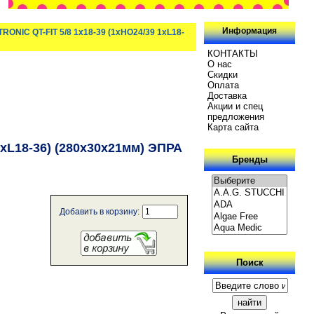
Информация
ONIC QT-FIT 5/8 1x18-39 (1xHO24/39 1xL18-
КОНТАКТЫ
О нас
Скидки
Oплатa
Доставка
Акции и спец
предложения
Карта сайта
xL18-36) (280x30x21мм) ЭПРА
Бренды
Добавить в корзину:
Поиск