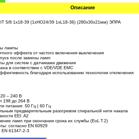
Описание
 5/8 1x18-39 (1xHO24/39 1xL18-36) (280x30x21мм) ЭПРА
бы лампы
ятного эффекта от частого включения-выключения
пуск после замены ламп
пы для систем с датчиками движения
ана в соответствии с VDE/VDE EMC
эффективность благодаря использованию технологии отключения
20 – 240 В
т 198 до 264 В
и питания: 50 Гц | 60 Гц
альным предварительным разогревом спиральной нити накала
ности EEI: A2
ение ламп при окончании срока их службы (EoL T.2)
пы: согласно EN 60929
о EN 61347-2-3