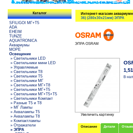
Каталог
Интернет-магазин аквариумн
36) (280x30x21мм) ЭПРА
SFILIGOI МГ+Т5
ADA
EHEIM
TUNZE
AQUATRONICA
ЭПРА OSRAM
Аквариумы
МОРЕ
Освещение
» Светильники LED
OSR
» Светильники мини LED
» Управляемые
1,5
» Светильники T8
» Светильники T5
В нал
» Светильники МГ
» Светильники МГ+T8
» Светильники МГ+T5
» Светильники МГ+T5+T5
» Светильники Компакт
» Разные T5 и T8
» МГ Лампы
» Аквалампы T5
Увеличить картинку
» Аквалампы T8
» Компактлампы
» Отражатели
Описание
Детали
Отзыв
» ЭПРА