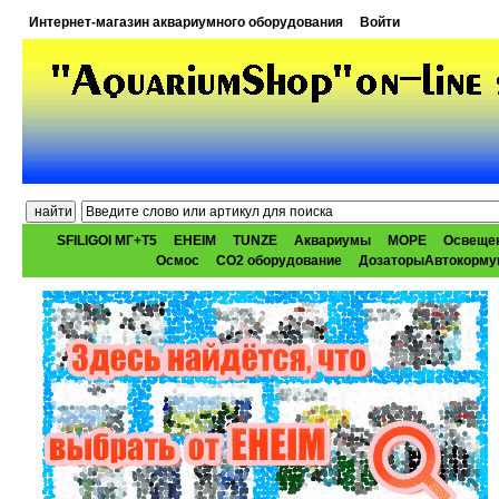
Интернет-магазин аквариумного оборудования
Войти
SFILIGOI МГ+Т5
EHEIM
TUNZE
Аквариумы
МОРЕ
Освеще
Осмос
CO2 оборудование
ДозаторыАвтокорму