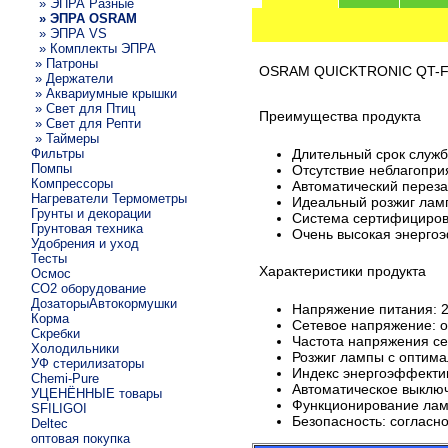
» ЭПРА Разные
» ЭПРА OSRAM
» ЭПРА VS
» Комплекты ЭПРА
» Патроны
OSRAM QUICKTRONIC QT-FIT
» Держатели
» Аквариумные крышки
» Свет для Птиц
Преимущества продукта
» Свет для Репти
» Таймеры
Фильтры
Длительный срок служ
Помпы
Отсутствие неблагопри
Компрессоры
Автоматический переза
Нагреватели Термометры
Идеальный розжиг лам
Грунты и декорации
Система сертифициров
Грунтовая техника
Очень высокая энерго
Удобрения и уход
Тесты
Характеристики продукта
Осмос
CO2 оборудование
ДозаторыАвтокормушки
Напряжение питания: 2
Корма
Сетевое напряжение: о
Скребки
Частота напряжения сет
Холодильники
Розжиг лампы с оптим
УФ стерилизаторы
Индекс энергоэффектив
Chemi-Pure
Автоматическое выключ
УЦЕНЁННЫЕ товары
Функционирование лам
SFILIGOI
Безопасность: согласн
Deltec
оптовая покупка