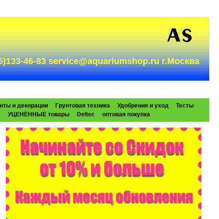
985)133-46-83 service@aquariumshop.ru г.Москва
нты и декорации
Грунтовая техника
Удобрения и уход
Тесты
e
УЦЕНЁННЫЕ товары
Deltec
оптовая покупка