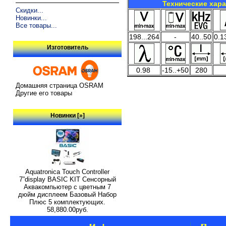
Технические хар
Скидки...
Новинки...
Все товары...
198...264
-
40..50
0.1
Изготовитель
0.98
-15..+50
280
Домашняя страница OSRAM
Другие его товары
Новинки [»]
Aquatronica Touch Controller
7”display BASIC KIT Сенсорный
Аквакомпьютер с цветным 7
дюйм дисплеем Базовый Набор
Плюс 5 комплектующих.
58,880.00руб.