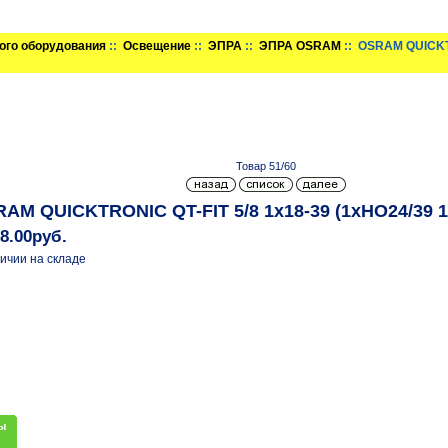
ого оборудования
::
Освещение
::
ЭПРА
::
ЭПРА OSRAM
:: OSRAM QUICKTR
Товар 51/60
AM QUICKTRONIC QT-FIT 5/8 1x18-39 (1xHO24/39 1
18.00руб.
ичии на складе
ы