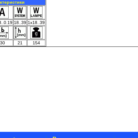
актеристики
3..0.19
18..39
1x18..39
30
21
154