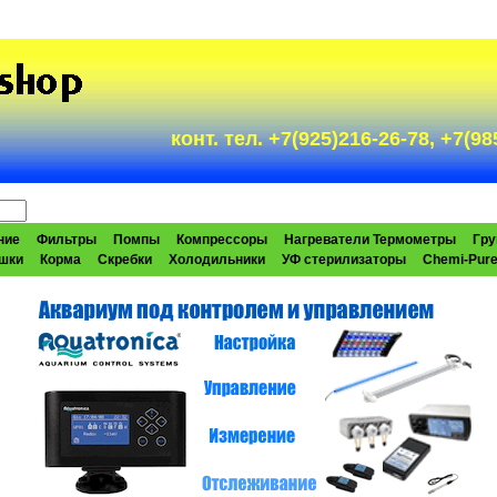
конт. тел. +7(925)216-26-78, +7(
ние
Фильтры
Помпы
Компрессоры
Нагреватели Термометры
Гру
шки
Корма
Скребки
Холодильники
УФ стерилизаторы
Chemi-Pur