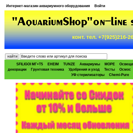
Интернет-магазин аквариумного оборудования
Войти
конт. тел. +7(925)216-
SFILIGOI МГ+Т5
EHEIM
TUNZE
Аквариумы
МОРЕ
Освеще
декорации
Грунтовая техника
Удобрения и уход
Тесты
Осмос
УФ стерилизаторы
Chemi-Pure