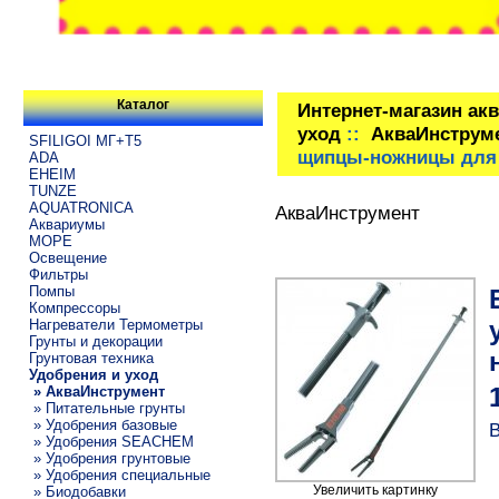
Каталог
Интернет-магазин ак
уход
::
АкваИнструм
SFILIGOI МГ+Т5
щипцы-ножницы для 
ADA
EHEIM
TUNZE
AQUATRONICA
АкваИнструмент
Аквариумы
МОРЕ
Освещение
Фильтры
Помпы
Компрессоры
Нагреватели Термометры
Грунты и декорации
Грунтовая техника
Удобрения и уход
» АкваИнструмент
» Питательные грунты
» Удобрения базовые
В
» Удобрения SEACHEM
» Удобрения грунтовые
» Удобрения специальные
Увеличить картинку
» Биодобавки