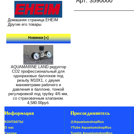
Арт: 3590000
Домашняя страница EHEIM
Другие его товары
Новинки [»]
AQUAMARINE.LAND редуктор
СО2 профессиональный для
одноразовых баллонов под
резьбу M10X1, с двумя
манометрами рабочего и
давления в баллоне, тонкой
регулировкой под трубку 4/6 мм,
со страховачным клапаном.
4,580.00руб.
Информация
Присоединяйтесь
КОНТАКТЫ
@AquariumshopRus
О нас
YTube AquariumshopRus
Скидки
Tumblr AquariumshopRus