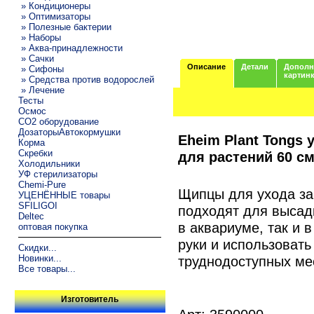
» Кондиционеры
» Оптимизаторы
» Полезные бактерии
» Наборы
» Аква-принадлежности
» Сачки
Описание
Детали
Дополн
» Сифоны
картин
» Средства против водорослей
» Лечение
Тесты
Осмос
CO2 оборудование
ДозаторыАвтокормушки
Eheim Plant Tong
Корма
Скребки
для растений 60 с
Холодильники
УФ стерилизаторы
Chemi-Pure
Щипцы для ухода за
УЦЕНЁННЫЕ товары
SFILIGOI
подходят для высадк
Deltec
в аквариуме, так и 
оптовая покупка
руки и использовать
Скидки...
труднодоступных ме
Новинки...
Все товары...
Изготовитель