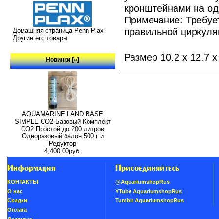
кронштейнами на одн
Примечание: Требуе
правильной циркуляц
Домашняя страница Penn-Plax
Другие его товары
Размер 10.2 x 12.7 x
Новинки [»]
AQUAMARINE.LAND BASE
SIMPLE СО2 Базовый Комплект
СО2 Простой до 200 литров
Одноразовый балон 500 г и
Редуктор
4,400.00руб.
Информация
Присоединяйтесь
КОНТАКТЫ
@AquariumshopRus
О нас
YTube AquariumshopRus
Скидки
Tumblr AquariumshopRus
Oплатa