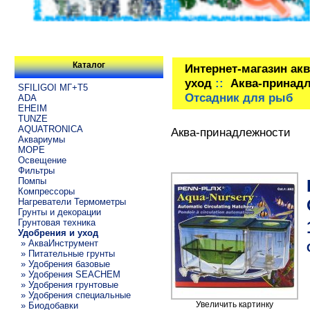
Каталог
Интернет-магазин ак
уход
::
Аква-принад
SFILIGOI МГ+Т5
Отсадник для рыб
ADA
EHEIM
TUNZE
AQUATRONICA
Аква-принадлежности
Аквариумы
МОРЕ
Освещение
Фильтры
Помпы
Компрессоры
Нагреватели Термометры
Грунты и декорации
Грунтовая техника
Удобрения и уход
» АкваИнструмент
» Питательные грунты
» Удобрения базовые
» Удобрения SEACHEM
» Удобрения грунтовые
» Удобрения специальные
Увеличить картинку
» Биодобавки