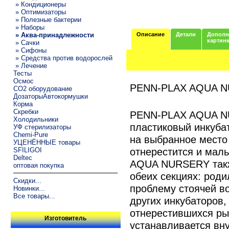
» Кондиционеры
» Оптимизаторы
» Полезные бактерии
» Наборы
» Аква-принадлежности
Описание
Детали
Дополн
картин
» Сачки
» Сифоны
» Средства против водорослей
» Лечение
Тесты
Осмос
PENN-PLAX AQUA N
CO2 оборудование
ДозаторыАвтокормушки
Корма
Скребки
PENN-PLAX AQUA NU
Холодильники
пластиковый инкубат
УФ стерилизаторы
Chemi-Pure
на выбранное место 
УЦЕНЁННЫЕ товары
отнерестится и маль
SFILIGOI
Deltec
AQUA NURSERY такж
оптовая покупка
обеих секциях: роди
Скидки...
проблему стоячей в
Новинки...
Все товары...
других инкубаторов,
отнерестившихся ры
Изготовитель
устанавливается вн