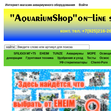
Интернет-магазин аквариумного оборудования
Войти
конт. тел. +7(925)216-
SFILIGOI МГ+Т5
EHEIM
TUNZE
Аквариумы
МОРЕ
Освеще
декорации
Грунтовая техника
Удобрения и уход
Тесты
Осмос
УФ стерилизаторы
Chemi-Pure