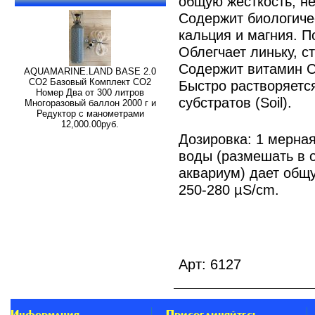
общую жесткость, не
Содержит биологиче
кальция и магния. П
Облегчает линьку, с
Содержит витамин С
AQUAMARINE.LAND BASE 2.0
СО2 Базовый Комплект СО2
Быстро растворяетс
Номер Два от 300 литров
субстратов (Soil).
Многоразовый баллон 2000 г и
Редуктор с манометрами
12,000.00руб.
Дозировка: 1 мерная
воды (размешать в о
аквариум) дает общ
250-280 µS/cm.
Арт: 6127
Информация
Присоединяйтесь