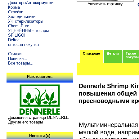
ДозаторыАвтокормушки
Увеличить картинку
Корма
Скребки
Холодильники
УФ стерилизаторы
Chemi-Pure
УЦЕНЁННЫЕ товары
SFILIGOI
Deltec
оптовая покупка
Описание
Детали
Также
Скидки...
покупа
Новинки...
Все товары...
Изготовитель
Dennerle Shrimp Ki
повышения общей ж
пресноводными кре
Домашняя страница DENNERLE
Другие его товары
Мультиминеральная 
мягкой воде, наприм
Новинки [»]