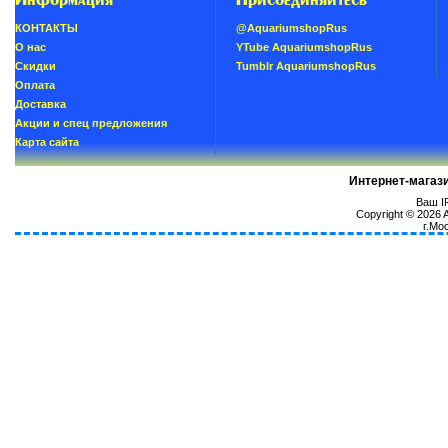
КОНТАКТЫ
@AquariumshopRus
О нас
YTube AquariumshopRus
Скидки
Tumblr AquariumshopRus
Oплатa
Доставка
Акции и спец предложения
Карта сайта
Интернет-магаз
Ваш IP
Copyright © 2026
г.Мо