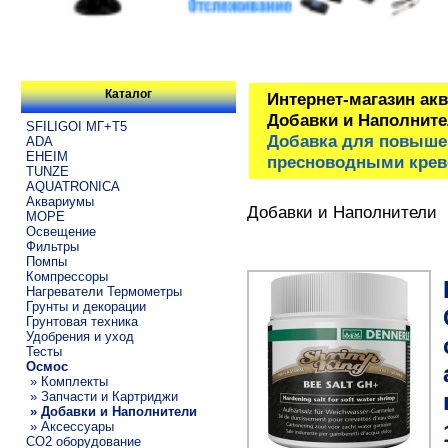
Каталог
Интернет-магазин ак
Добавки и Наполнит
SFILIGOI МГ+Т5
Добавка для повышен
ADA
EHEIM
пресноводными креве
TUNZE
AQUATRONICA
Аквариумы
Добавки и Наполнители
МОРЕ
Освещение
Фильтры
Помпы
Компрессоры
Нагреватели Термометры
Грунты и декорации
Грунтовая техника
Удобрения и уход
Тесты
Осмос
» Комплекты
» Запчасти и Картриджи
» Добавки и Наполнители
» Аксессуары
CO2 оборудование