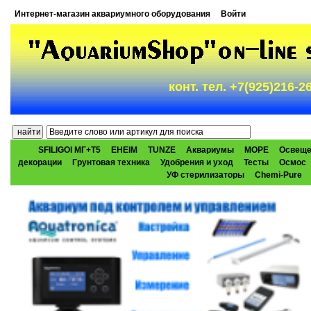
Интернет-магазин аквариумного оборудования
Войти
конт. тел. +7(925)216-
SFILIGOI МГ+Т5
EHEIM
TUNZE
Аквариумы
МОРЕ
Освеще
декорации
Грунтовая техника
Удобрения и уход
Тесты
Осмос
УФ стерилизаторы
Chemi-Pure