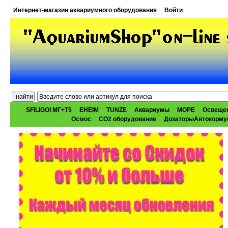
Интернет-магазин аквариумного оборудования
Войти
SFILIGOI МГ+Т5
EHEIM
TUNZE
Аквариумы
МОРЕ
Освеще
Осмос
CO2 оборудование
ДозаторыАвтокорму