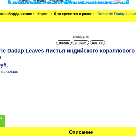
ого оборудования
::
Корма
::
Для креветок и раков
:: Dennerle Dadap Leav
Товар 4/16
rle Dadap Leaves Листья индийского кораллового 
)
руб.
 на складе
ы
Описание