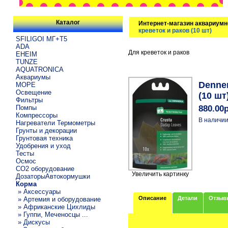
Каталог
Интернет-магазин аквариумн
креветок и раков (10 шт)
SFILIGOI МГ+Т5
ADA
Для креветок и раков
EHEIM
TUNZE
AQUATRONICA
Аквариумы
Denne
МОРЕ
Освещение
(10 шт
Фильтры
Помпы
880.00
Компрессоры
В наличии
Нагреватели Термометры
Грунты и декорации
Грунтовая техника
Удобрения и уход
Тесты
Осмос
CO2 оборудование
Увеличить картинку
ДозаторыАвтокормушки
Корма
» Аксессуары
Описание
Детали
Отзыв
» Артемия и оборудование
» Африканские Цихлиды
» Гуппи, Меченосцы ...
» Дискусы