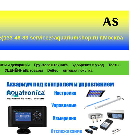
985)133-46-83 service@aquariumshop.ru г.Москва
нты и декорации
Грунтовая техника
Удобрения и уход
Тесты
e
УЦЕНЁННЫЕ товары
Deltec
оптовая покупка