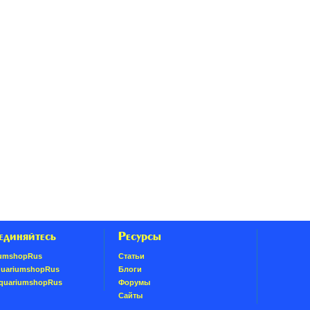
единяйтесь
Ресурсы
umshopRus
Статьи
quariumshopRus
Блоги
AquariumshopRus
Форумы
Сайты