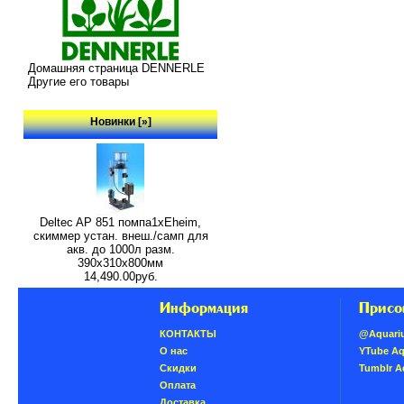
Домашняя страница DENNERLE
Другие его товары
Новинки [»]
Deltec AP 851 помпа1xEheim,
скиммер устан. внеш./самп для
акв. до 1000л разм.
390х310х800мм
14,490.00руб.
Информация
Присо
КОНТАКТЫ
@Aquari
О нас
YTube A
Скидки
Tumblr 
Oплатa
Доставка