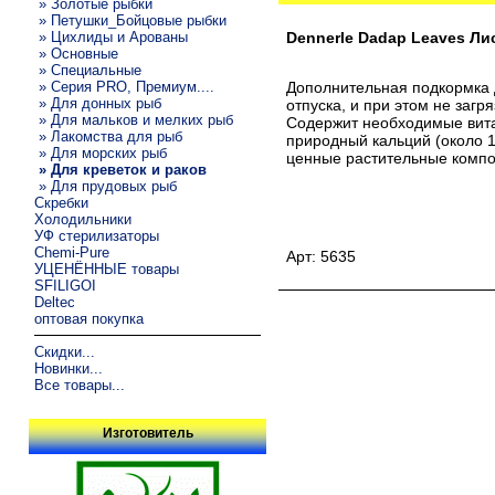
» Золотые рыбки
» Петушки_Бойцовые рыбки
» Цихлиды и Арованы
Dennerle Dadap Leaves Ли
» Основные
» Специальные
» Серия PRO, Премиум....
Дополнительная подкормка д
» Для донных рыб
отпуска, и при этом не заг
» Для мальков и мелких рыб
Содержит необходимые вита
» Лакомства для рыб
природный кальций (около 1
» Для морских рыб
ценные растительные компон
» Для креветок и раков
» Для прудовых рыб
Скребки
Холодильники
УФ стерилизаторы
Chemi-Pure
Арт: 5635
УЦЕНЁННЫЕ товары
SFILIGOI
Deltec
оптовая покупка
Скидки...
Новинки...
Все товары...
Изготовитель