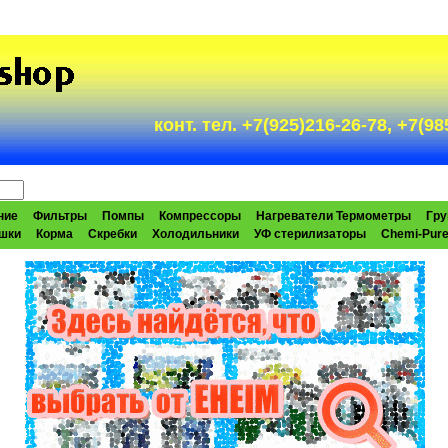
конт. тел. +7(925)216-26-78, +7(
ние
Фильтры
Помпы
Компрессоры
Нагреватели Термометры
Гру
шки
Корма
Скребки
Холодильники
УФ стерилизаторы
Chemi-Pur