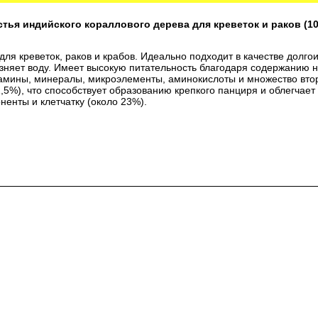
стья индийского кораллового дерева для креветок и раков (10
ля креветок, раков и крабов. Идеально подходит в качестве долг
рязняет воду. Имеет высокую питательность благодаря содержанию н
мины, минералы, микроэлементы, аминокислоты и множество вто
,5%), что способствует образованию крепкого панциря и облегчает 
енты и клетчатку (около 23%).