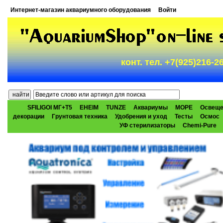
Интернет-магазин аквариумного оборудования
Войти
конт. тел. +7(925)216-
SFILIGOI МГ+Т5
EHEIM
TUNZE
Аквариумы
МОРЕ
Освеще
декорации
Грунтовая техника
Удобрения и уход
Тесты
Осмос
УФ стерилизаторы
Chemi-Pure