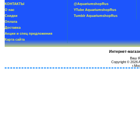
КОНТАКТЫ
@AquariumshopRus
О нас
YTube AquariumshopRus
Скидки
Tumblr AquariumshopRus
Oплатa
Доставка
Акции и спец предложения
Карта сайта
Интернет-магаз
Ваш IP
Copyright © 2026
г.Мо