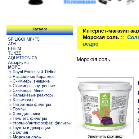
Каталог
Интернет-магазин ак
Морская соль
:: Сол
SFILIGOI МГ+Т5
ведро
ADA
EHEIM
TUNZE
AQUATRONICA
Морская соль
Аквариумы
МОРЕ
» Royal Exclusiv & Deltec
» Разведение Кораллов
» Скиммеры внешние
» Скиммеры внутренние
» Скиммеры Мини
» Кальциевые реакторы
» Kalkwasser
» Нитратные фильтры
» Помпы
» Холодильники
» Пеллетс фильтры
» Угольно/антифосфат. фильтры
» Грунты и декорации
» Баллинг
Увеличить картинку
» Морская соль