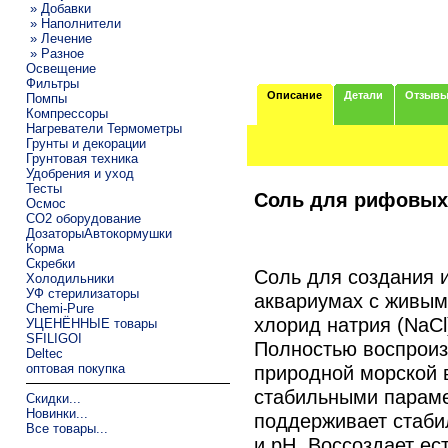
» Добавки
» Наполнители
» Лечение
» Разное
Освещение
Фильтры
Описание
Детали
Отзыв
Помпы
Компрессоры
Нагреватели Термометры
Грунты и декорации
Грунтовая техника
Удобрения и уход
Тесты
Соль для рифовых 
Осмос
CO2 оборудование
ДозаторыАвтокормушки
Корма
Скребки
Соль для создания 
Холодильники
УФ стерилизаторы
аквариумах с живым
Chemi-Pure
хлорид натрия (NaCl
УЦЕНЁННЫЕ товары
SFILIGOI
Полностью воспроиз
Deltec
оптовая покупка
природной морской 
стабильными параме
Скидки...
Новинки...
поддерживает стаби
Все товары...
и рН. Воссоздает ес