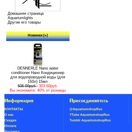
Домашняя страница
Aquariumlights
Другие его товары
Новинки [»]
DENNERLE Nano water
conditioner Нано Кондиционер
для водопроводной воды (для
150л) 15мл
506.00руб.
303.60руб.
Вы экономите: 40% от розницы
Информация
Присоединяйтесь
КОНТАКТЫ
@AquariumshopRus
О нас
YTube AquariumshopRus
Скидки
Tumblr AquariumshopRus
Oплатa
Доставка