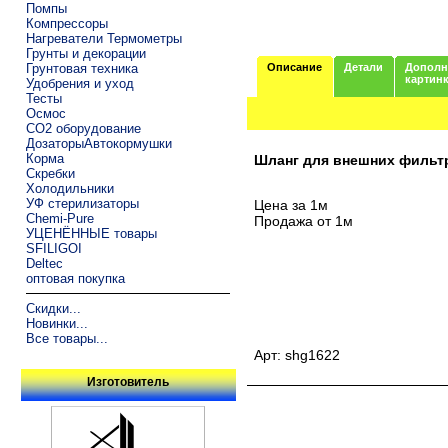
Помпы
Компрессоры
Нагреватели Термометры
Грунты и декорации
Грунтовая техника
Описание
Детали
Дополн
картин
Удобрения и уход
Тесты
Осмос
CO2 оборудование
ДозаторыАвтокормушки
Корма
Шланг для внешних фильтр
Скребки
Холодильники
УФ стерилизаторы
Цена за 1м
Chemi-Pure
Продажа от 1м
УЦЕНЁННЫЕ товары
SFILIGOI
Deltec
оптовая покупка
Скидки...
Новинки...
Все товары...
Арт: shg1622
Изготовитель