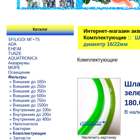
Каталог
Интернет-магазин ак
Комплектующие
:: Ш
SFILIGOI МГ+Т5
диаметр 16/22мм
ADA
EHEIM
TUNZE
AQUATRONICA
Комплектующие
Аквариумы
МОРЕ
Освещение
Фильтры
» Внешние до 160л
Шла
» Внешние до 250л
зел
» Внешние до 350л
» Внешние до 500л
» Внешние до 750л
180.
» Внешние до 1500л
» Внутренние до 100л
В нал
» Внутренние до 200л
» Внутренние до 400л
» Наполнители
» Бактерии
» Комплектующие
Увеличить картинку
» Запчасти