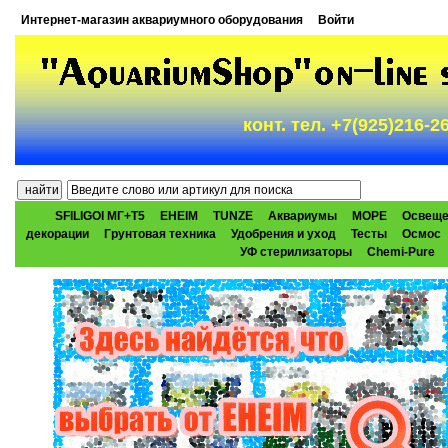
Интернет-магазин аквариумного оборудования
Войти
конт. тел. +7(925)216-
SFILIGOI МГ+Т5
EHEIM
TUNZE
Аквариумы
МОРЕ
Освеще
декорации
Грунтовая техника
Удобрения и уход
Тесты
Осмос
УФ стерилизаторы
Chemi-Pure