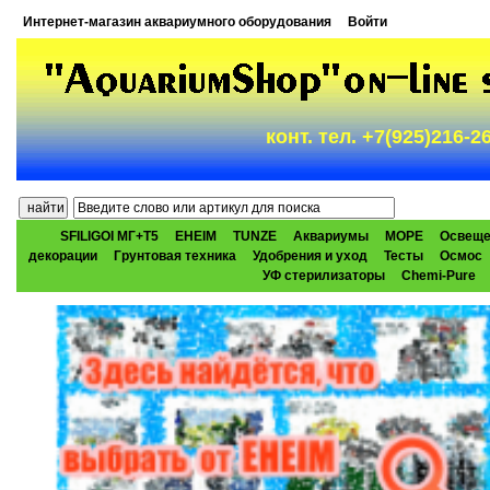
Интернет-магазин аквариумного оборудования
Войти
конт. тел. +7(925)216-
SFILIGOI МГ+Т5
EHEIM
TUNZE
Аквариумы
МОРЕ
Освеще
декорации
Грунтовая техника
Удобрения и уход
Тесты
Осмос
УФ стерилизаторы
Chemi-Pure