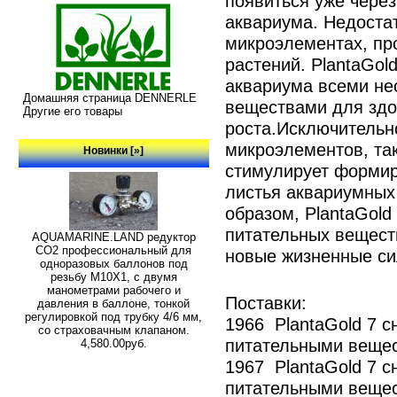
появиться уже через
аквариума. Недоста
микроэлементах, пр
растений. PlantaGol
аквариума всеми н
Домашняя страница DENNERLE
веществами для здо
Другие его товары
роста.Исключительн
микроэлементов, так
Новинки [»]
стимулирует форми
листья аквариумных
образом, PlantaGol
питательных вещест
AQUAMARINE.LAND редуктор
СО2 профессиональный для
новые жизненные си
одноразовых баллонов под
резьбу M10X1, с двумя
манометрами рабочего и
Поставки:
давления в баллоне, тонкой
регулировкой под трубку 4/6 мм,
1966 PlantaGold 7 
со страховачным клапаном.
питательными вещес
4,580.00руб.
1967 PlantaGold 7 
питательными вещес