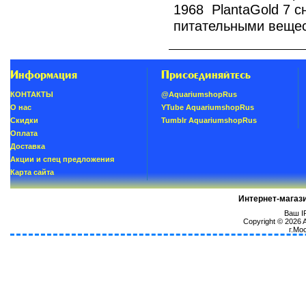
1968 PlantaGold 7 
питательными вещес
Информация
Присоединяйтесь
КОНТАКТЫ
@AquariumshopRus
О нас
YTube AquariumshopRus
Скидки
Tumblr AquariumshopRus
Oплатa
Доставка
Акции и спец предложения
Карта сайта
Интернет-магаз
Ваш IP
Copyright © 2026
г.Мо