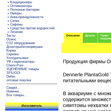
» Кондиционеры
» Оптимизаторы
» Полезные бактерии
» Наборы
» Аква-принадлежности
» Сачки
» Сифоны
» Средства против водорослей
» Лечение
Тесты
Описание
Детали
Также
покупа
Осмос
CO2 оборудование
ДозаторыАвтокормушки
Корма
Скребки
Холодильники
Продукция фирмы De
УФ стерилизаторы
Chemi-Pure
УЦЕНЁННЫЕ товары
SFILIGOI
Dennerle PlantaGol
Deltec
питательными веще
оптовая покупка
Скидки...
Новинки...
В аквариуме с множе
Все товары...
содержится множест
симптомы нехватки п
Изготовитель