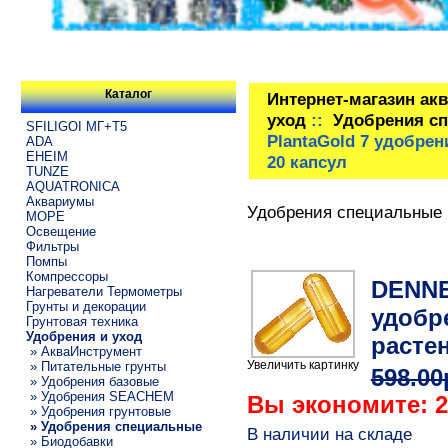
Каталог
Интернет-магазин ак
уход
::
Удобрения с
SFILIGOI МГ+Т5
PlantaGold 7 удобрен
ADA
EHEIM
20 капсул
TUNZE
AQUATRONICA
Аквариумы
Удобрения специальные
МОРЕ
Освещение
Фильтры
Помпы
Компрессоры
DENNER
Нагреватели Термометры
Грунты и декорации
удобр
Грунтовая техника
Удобрения и уход
растен
» АкваИнструмент
Увеличить картинку
» Питательные грунты
598.0
» Удобрения базовые
» Удобрения SEACHEM
Вы экономите: 
» Удобрения грунтовые
» Удобрения специальные
В наличии на складе
» Биодобавки