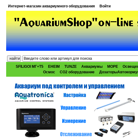
Интернет-магазин аквариумного оборудования
Войти
SFILIGOI МГ+Т5
EHEIM
TUNZE
Аквариумы
МОРЕ
Освеще
Осмос
CO2 оборудование
ДозаторыАвтокорму