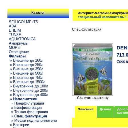
Каталог
Интернет-магазин аквариумн
cпециальный наполнитель 1
SFILIGOI МГ+Т5
ADA
Спец фильтрация
EHEIM
TUNZE
AQUATRONICA
Аквариумы
DENN
МОРЕ
Освещение
713.
Фильтры
» Внешние до 160л
Срок д
» Внешние до 250л
» Внешние до 350л
» Внешние до 500л
» Внешние до 750л
» Внешние до 1500л
» Внутренние до 100л
» Внутренние до 200л
» Внутренние до 400л
Увеличить картинку
» Наполнители
» Предфильтрация
» Биофильтрация
Описание
Детали
Допол
» Тонкая фильтрация
карти
» Спец фильтрация
» Мешки под наполнители
» Бактерии