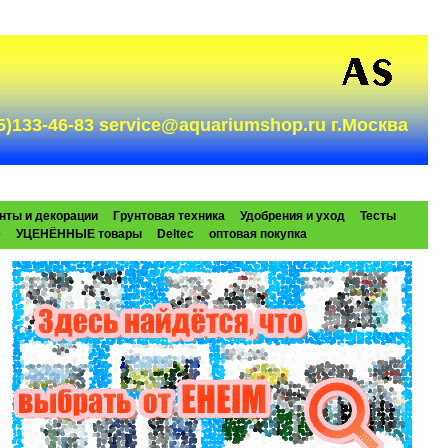
985)133-46-83 service@aquariumshop.ru г.Москва
нты и декорации
Грунтовая техника
Удобрения и уход
Тесты
e
УЦЕНЁННЫЕ товары
Deltec
оптовая покупка