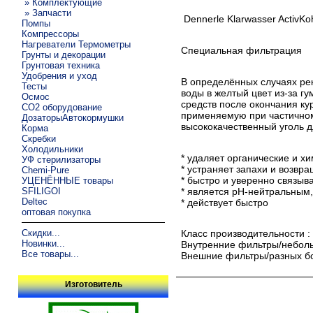
» Комплектующие
» Запчасти
Dennerle Klarwasser ActivKoh
Помпы
Компрессоры
Нагреватели Термометры
Специальная фильтрация
Грунты и декорации
Грунтовая техника
Удобрения и уход
В определённых случаях ре
Тесты
воды в желтый цвет из-за г
Осмос
средств после окончания ку
CO2 оборудование
применяемую при частичном 
ДозаторыАвтокормушки
высококачественный уголь д
Корма
Скребки
Холодильники
* удаляет органические и х
УФ стерилизаторы
* устраняет запахи и возвр
Chemi-Pure
* быстро и уверенно связыв
УЦЕНЁННЫЕ товары
* является pH-нейтральным
SFILIGOI
Deltec
* действует быстро
оптовая покупка
Скидки...
Класс производительности : 
Новинки...
Внутренние фильтры/небольш
Все товары...
Внешние фильтры/разных бо
Изготовитель