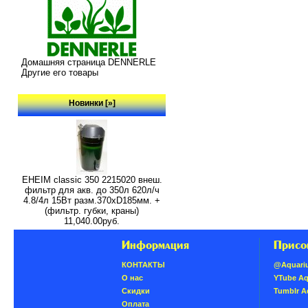
Домашняя страница DENNERLE
Другие его товары
Новинки [»]
EHEIM classic 350 2215020 внеш.
фильтр для акв. до 350л 620л/ч
4.8/4л 15Вт разм.370хD185мм. +
(фильтр. губки, краны)
11,040.00руб.
Информация
Присо
КОНТАКТЫ
@Aquari
О нас
YTube A
Скидки
Tumblr 
Oплатa