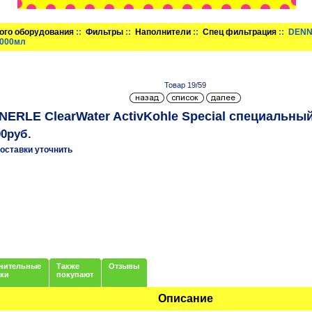
ого оборудования
::
Фильтры
::
Наполнители
::
Спец фильтрация
:: DENN
.000мл
Товар 19/59
ERLE ClearWater ActivKohle Special cпециальны
00руб.
оставки уточнить
нительные
Также
Отзывы
нки
покупают
Описание