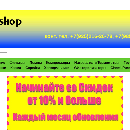
конт. тел. +7(925)216-26-78, +7(
ние
Фильтры
Помпы
Компрессоры
Нагреватели Термометры
Гру
шки
Корма
Скребки
Холодильники
УФ стерилизаторы
Chemi-Pur