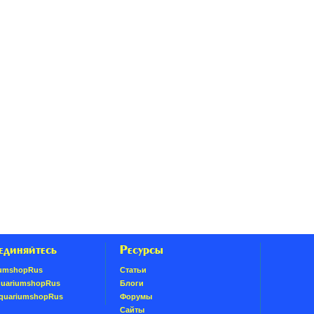
единяйтесь
Ресурсы
umshopRus
Статьи
quariumshopRus
Блоги
AquariumshopRus
Форумы
Сайты