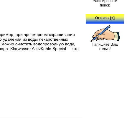
Расширенный
поиск
Отзывы [»]
апример, при чрезмерном окрашивании
го удаления из воды лекарственных
я можно очистить водопроводную воду,
Напишите Ваш
а. Klarwasser ActivKohle Special — это
отзыв!