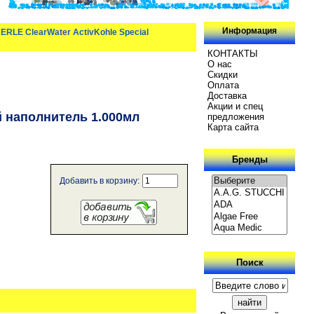
Информация
ERLE ClearWater ActivKohle Special
КОНТАКТЫ
О нас
Скидки
Oплатa
Доставка
Акции и спец
й наполнитель 1.000мл
предложения
Карта сайта
Бренды
Добавить в корзину:
Поиск