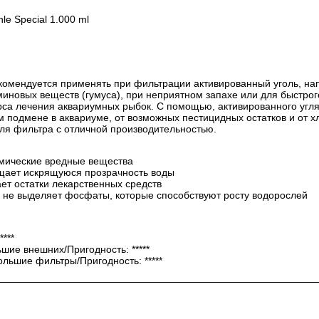
le Special 1.000 ml
комендуется применять при фильтрации активированный уголь, н
уминовых веществ (гумуса), при неприятном запахе или для быстро
рса лечения аквариумных рыбок. С помощью, активированного угл
подмене в аквариуме, от возможных пестицидных остатков и от хлор
ля фильтра с отличной производительностью.
имические вредные вещества
ащает искрящуюся прозрачность воды
ает остатки лекарственных средств
, не выделяет фосфаты, которые способствуют росту водорослей
****
ие внешних/Пригодность: *****
льшие фильтры/Пригодность: *****