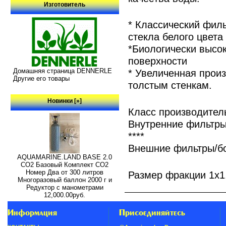
Изготовитель
* Классический фил
стекла белого цвета
*Биологически высо
поверхности
Домашняя страница DENNERLE
* Увеличенная прои
Другие его товары
толстым стенкам.
Новинки [»]
Класс производитель
Внутренние фильтры
****
Внешние фильтры/бо
AQUAMARINE.LAND BASE 2.0
СО2 Базовый Комплект СО2
Номер Два от 300 литров
Размер фракции 1х1
Многоразовый баллон 2000 г и
Редуктор с манометрами
12,000.00руб.
Информация
Присоединяйтесь