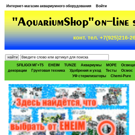
Интернет-магазин аквариумного оборудования
Войти
конт. тел. +7(925)216-
SFILIGOI МГ+Т5
EHEIM
TUNZE
Аквариумы
МОРЕ
Освеще
декорации
Грунтовая техника
Удобрения и уход
Тесты
Осмос
УФ стерилизаторы
Chemi-Pure