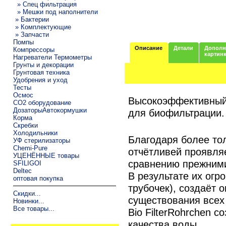
» Спец фильтрация
» Мешки под наполнители
» Бактерии
» Комплектующие
» Запчасти
Помпы
Описание
Детали
Дополн
Компрессоры
картин
Нагреватели Термометры
Грунты и декорации
Грунтовая техника
Удобрения и уход
Тесты
Осмос
Высокоэффективный
CO2 оборудование
ДозаторыАвтокормушки
для биофильтрации.
Корма
Скребки
Холодильники
Благодаря более тол
УФ стерилизаторы
Chemi-Pure
отчётливей проявля
УЦЕНЁННЫЕ товары
сравнению прежними
SFILIGOI
Deltec
В результате их огр
оптовая покупка
трубочек), создаёт 
Скидки...
существования всех 
Новинки...
Все товары...
Bio FilterRohrchen 
качества воды.