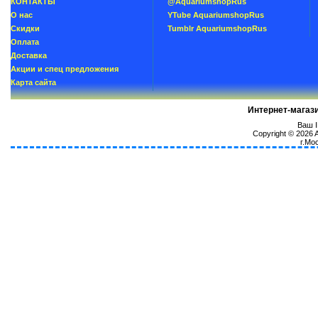
КОНТАКТЫ
@AquariumshopRus
О нас
YTube AquariumshopRus
Скидки
Tumblr AquariumshopRus
Oплатa
Доставка
Акции и спец предложения
Карта сайта
Интернет-магаз
Ваш I
Copyright © 2026
г.Мо