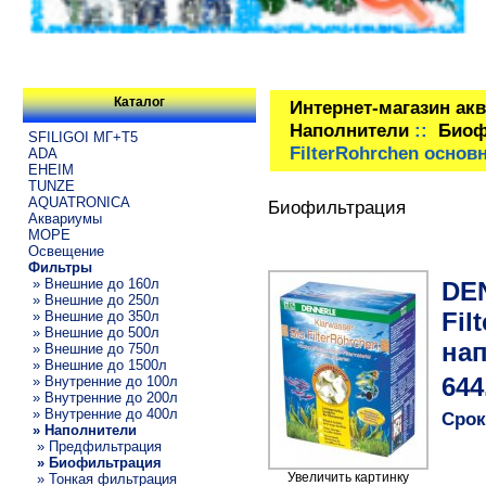
Каталог
Интернет-магазин ак
Наполнители
::
Биоф
SFILIGOI МГ+Т5
FilterRohrchen основ
ADA
EHEIM
TUNZE
AQUATRONICA
Биофильтрация
Аквариумы
МОРЕ
Освещение
Фильтры
» Внешние до 160л
DEN
» Внешние до 250л
Fil
» Внешние до 350л
» Внешние до 500л
нап
» Внешние до 750л
» Внешние до 1500л
» Внутренние до 100л
644
» Внутренние до 200л
» Внутренние до 400л
Срок
» Наполнители
» Предфильтрация
» Биофильтрация
Увеличить картинку
» Тонкая фильтрация