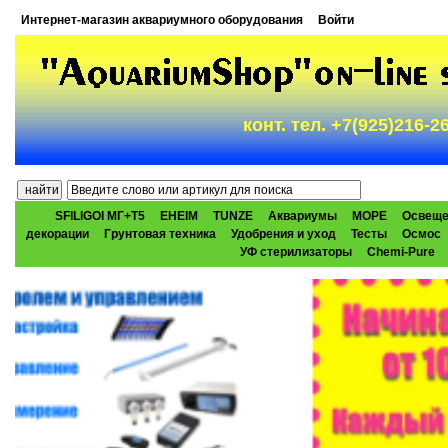
Интернет-магазин аквариумного оборудования
Войти
конт. тел. +7(925)216-
SFILIGOI МГ+Т5
EHEIM
TUNZE
Аквариумы
МОРЕ
Освеще
декорации
Грунтовая техника
Удобрения и уход
Тесты
Осмос
УФ стерилизаторы
Chemi-Pure