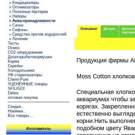
» Кондиционеры
» Оптимизаторы
» Полезные бактерии
» Наборы
» Аква-принадлежности
» Сачки
Описание
Детали
Дополн
» Сифоны
картин
» Средства против водорослей
» Лечение
Тесты
Осмос
CO2 оборудование
ДозаторыАвтокормушки
Продукция фирмы 
Корма
Скребки
Холодильники
УФ стерилизаторы
Moss Cotton хлопко
Chemi-Pure
УЦЕНЁННЫЕ товары
SFILIGOI
Специальная хлопков
Deltec
оптовая покупка
аквариумах чтобы з
корягах. Закреплен
Скидки...
Новинки...
естественно выгляде
Все товары...
корни.Нить выполне
подобном цвету Яван
Изготовитель