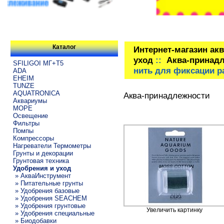
Каталог
Интернет-магазин ак
уход
::
Аква-принад
SFILIGOI МГ+Т5
нить для фиксации ра
ADA
EHEIM
TUNZE
AQUATRONICA
Аква-принадлежности
Аквариумы
МОРЕ
Освещение
Фильтры
Помпы
Компрессоры
Нагреватели Термометры
Грунты и декорации
Грунтовая техника
Удобрения и уход
» АкваИнструмент
» Питательные грунты
» Удобрения базовые
» Удобрения SEACHEM
» Удобрения грунтовые
Увеличить картинку
» Удобрения специальные
» Биодобавки