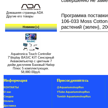
совершенно не заме
Домашняя страница ADA
Программа поставки
Другие его товары
106-033 Moss Cotton
растений (зелен), 2
Новинки [»]
Aquatronica Touch Controller
7”display BASIC KIT Сенсорный
Аквакомпьютер с цветным 7
дюйм дисплеем Базовый Набор
Плюс 5 комплектующих.
58,880.00руб.
Информация
Присоединяйтесь
КОНТАКТЫ
@AquariumshopRus
О нас
YTube AquariumshopRus
Скидки
Tumblr AquariumshopRus
Oплатa
Доставка