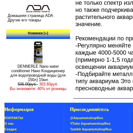
не только спектр из
но также подчеркив
Домашняя страница ADA
растительного аквар
Другие его товары
значение.
Новинки [»]
Рекомендации по п
-Регулярно меняйте
каждые 4000-5000 ч
(примерно 1-1,5 год
освещении аквариум
DENNERLE Nano water
conditioner Нано Кондиционер
-Подбирайте металл
для водопроводной воды (для
150л) 15мл
типу аквариума Это 
506.00руб.
303.60руб.
пресноводные аква
Вы экономите: 40% от розницы
Информация
Присоединяйтесь
КОНТАКТЫ
@AquariumshopRus
О нас
YTube AquariumshopRus
Скидки
Tumblr AquariumshopRus