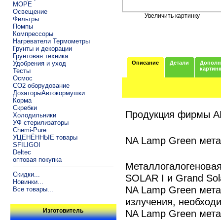
МОРЕ
Освещение
Увеличить картинку
Фильтры
Помпы
Компрессоры
Нагреватели Термометры
Грунты и декорации
Грунтовая техника
Удобрения и уход
Описание
Детали
Дополн
картин
Тесты
Осмос
CO2 оборудование
ДозаторыАвтокормушки
Корма
Скребки
Продукция фирмы 
Холодильники
УФ стерилизаторы
Chemi-Pure
УЦЕНЁННЫЕ товары
NA Lamp Green мета
SFILIGOI
Deltec
оптовая покупка
Металлогалогеновая
Скидки...
SOLAR I и Grand Sola
Новинки...
NA Lamp Green мета
Все товары...
излучения, необходи
Изготовитель
NA Lamp Green мета