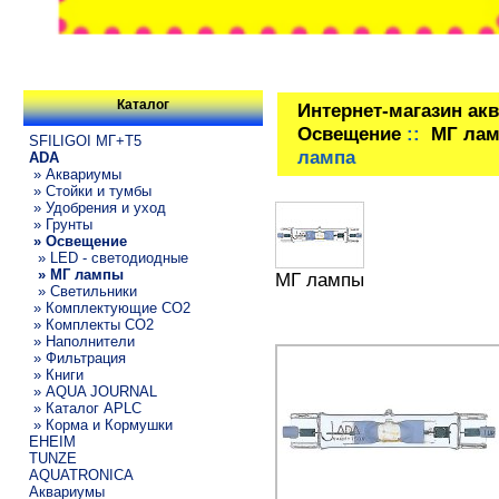
Каталог
Интернет-магазин ак
Освещение
::
МГ ла
SFILIGOI МГ+Т5
лампа
ADA
» Аквариумы
» Стойки и тумбы
» Удобрения и уход
» Грунты
» Освещение
» LED - светодиодные
» МГ лампы
МГ лампы
» Светильники
» Комплектующие СО2
» Комплекты CO2
» Наполнители
» Фильтрация
» Книги
» AQUA JOURNAL
» Каталог APLC
» Корма и Кормушки
EHEIM
TUNZE
AQUATRONICA
Аквариумы