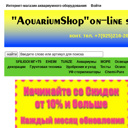
Интернет-магазин аквариумного оборудования
Войти
конт. тел. +7(925)216-
SFILIGOI МГ+Т5
EHEIM
TUNZE
Аквариумы
МОРЕ
Освеще
декорации
Грунтовая техника
Удобрения и уход
Тесты
Осмос
УФ стерилизаторы
Chemi-Pure