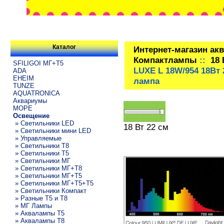
Каталог
Интернет-магазин ак
Компактлампы
::
18 
SFILIGOI МГ+Т5
LUXE L 18W/954 18Вт
ADA
EHEIM
лампа
TUNZE
AQUATRONICA
Аквариумы
МОРЕ
Освещение
» Светильники LED
18 Вт 22 см
» Светильники мини LED
» Управляемые
» Светильники T8
» Светильники T5
» Светильники МГ
» Светильники МГ+T8
» Светильники МГ+T5
» Светильники МГ+T5+T5
» Светильники Компакт
» Разные T5 и T8
» МГ Лампы
» Аквалампы T5
» Аквалампы T8