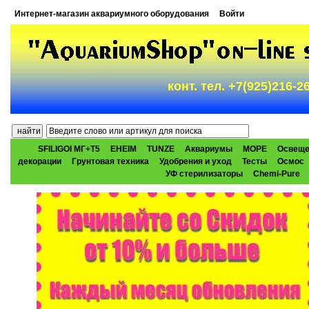
Интернет-магазин аквариумного оборудования
Войти
конт. тел. +7(925)216-
SFILIGOI МГ+Т5
EHEIM
TUNZE
Аквариумы
МОРЕ
Освеще
декорации
Грунтовая техника
Удобрения и уход
Тесты
Осмос
УФ стерилизаторы
Chemi-Pure