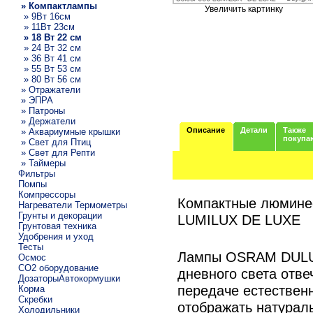
» Компактлампы
Увеличить картинку
» 9Вт 16см
» 11Вт 23см
» 18 Вт 22 см
» 24 Вт 32 см
» 36 Вт 41 см
» 55 Вт 53 см
» 80 Вт 56 см
» Отражатели
» ЭПРА
» Патроны
» Держатели
Описание
Детали
Также
» Аквариумные крышки
покупа
» Свет для Птиц
» Свет для Репти
» Таймеры
Фильтры
Помпы
Компрессоры
Компактные люмин
Нагреватели Термометры
Грунты и декорации
LUMILUX DE LUXE
Грунтовая техника
Удобрения и уход
Тесты
Лампы OSRAM DULUX
Осмос
CO2 оборудование
дневного света отв
ДозаторыАвтокормушки
передаче естествен
Корма
Скребки
отображать натурал
Холодильники