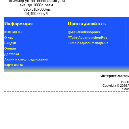
скиммер устан. внеш./самп для
акв. до 1000л разм.
390х310х800мм
14,490.00руб.
Информация
Присоединяйтесь
КОНТАКТЫ
@AquariumshopRus
О нас
YTube AquariumshopRus
Скидки
Tumblr AquariumshopRus
Oплатa
Доставка
Акции и спец предложения
Карта сайта
Интернет-магаз
Ваш IP
Copyright © 2026
г.Мо