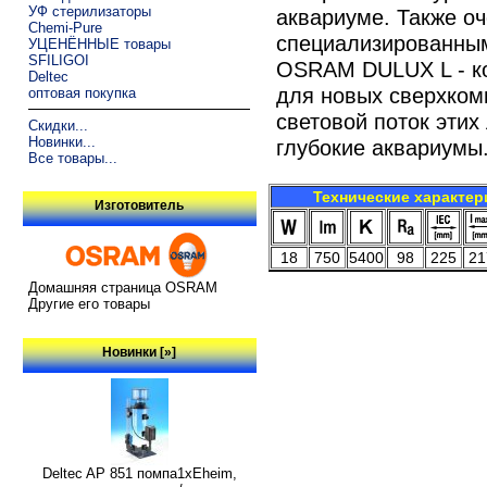
УФ стерилизаторы
аквариуме. Также о
Chemi-Pure
специализированны
УЦЕНЁННЫЕ товары
SFILIGOI
OSRAM DULUX L - к
Deltec
для новых сверхком
оптовая покупка
световой поток этих
Скидки...
Новинки...
глубокие аквариумы
Все товары...
Технические характер
Изготовитель
18
750
5400
98
225
21
Домашняя страница OSRAM
Другие его товары
Новинки [»]
Deltec AP 851 помпа1xEheim,