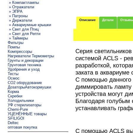
» Компактлампы
» Отражатели
» ЭПРА
» Патроны
» Держатели
Описание
Детали
Отзыв
» Аквариумные крышки
» Свет для Птиц
» Свет для Репти
» Таймеры
Фильтры
Помпы
Серия светильников 
Компрессоры
Нагреватели Термометры
системой ACLS - ре
Грунты и декорации
разработкой, котора
Грунтовая техника
Удобрения и уход
заката в аквариуме
Тесты
Осмос
С помощью данного 
CO2 оборудование
диммировать лампу о
ДозаторыАвтокормушки
Корма
устройства могут д
Скребки
Благодаря голубым 
Холодильники
УФ стерилизаторы
устанавливать графи
Chemi-Pure
УЦЕНЁННЫЕ товары
SFILIGOI
Deltec
оптовая покупка
С помощью ACLS вы 