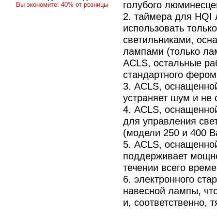
голубого люминесцен
Вы экономите: 40% от розницы
2. таймера для HQI 
использовать тольк
светильниками, осн
лампами (только ла
ACLS, остальные ра
стандартного ферома
3. ACLS, оснащенно
устраняет шум и не 
4. ACLS, оснащенно
для управления све
(модели 250 и 400 В
5. ACLS, оснащенно
поддерживает мощно
течении всего врем
6. электронного ста
навесной лампы, чт
и, соответственно, 