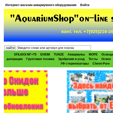
Интернет-магазин аквариумного оборудования
Войти
конт. тел. +7(925)216-
SFILIGOI МГ+Т5
EHEIM
TUNZE
Аквариумы
МОРЕ
Освеще
декорации
Грунтовая техника
Удобрения и уход
Тесты
Осмос
УФ стерилизаторы
Chemi-Pure