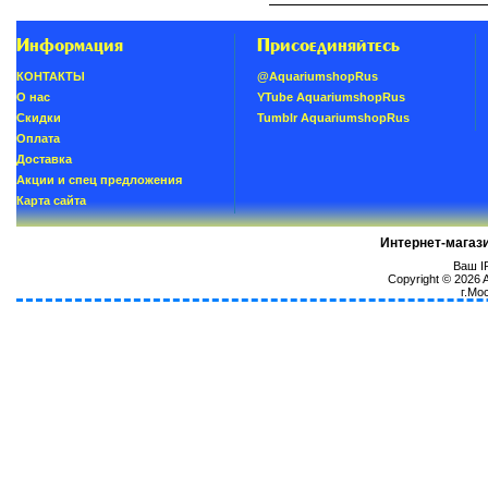
Информация
Присоединяйтесь
КОНТАКТЫ
@AquariumshopRus
О нас
YTube AquariumshopRus
Скидки
Tumblr AquariumshopRus
Oплатa
Доставка
Акции и спец предложения
Карта сайта
Интернет-магаз
Ваш IP
Copyright © 2026
г.Мо