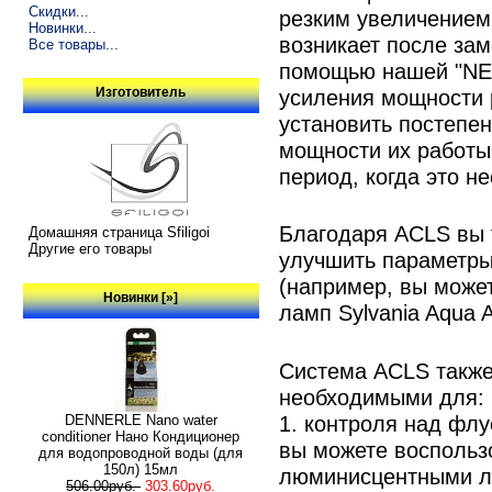
Скидки...
резким увеличением 
Новинки...
возникает после за
Все товары...
помощью нашей "NE
усиления мощности 
Изготовитель
установить постепе
мощности их работы
период, когда это н
Благодаря ACLS вы 
Домашняя страница Sfiligoi
Другие его товары
улучшить параметры
(например, вы може
Новинки [»]
ламп Sylvania Aqua 
Система ACLS также
необходимыми для:
1. контроля над фл
DENNERLE Nano water
conditioner Нано Кондиционер
вы можете воспольз
для водопроводной воды (для
150л) 15мл
люминисцентными л
506.00руб.
303.60руб.