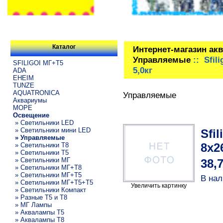
Каталог
Интернет-магазин ак
Управляемые
:: Sfil
SFILIGOI МГ+Т5
5,0кг
ADA
EHEIM
TUNZE
AQUATRONICA
Управляемые
Аквариумы
МОРЕ
Освещение
» Светильники LED
» Светильники мини LED
Sfi
» Управляемые
8x2
» Светильники T8
» Светильники T5
» Светильники МГ
38,
» Светильники МГ+T8
» Светильники МГ+T5
В нал
» Светильники МГ+T5+T5
Увеличить картинку
» Светильники Компакт
» Разные T5 и T8
» МГ Лампы
» Аквалампы T5
» Аквалампы T8