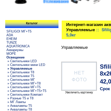
Каталог
Интернет-магазин ак
Управляемые
:: Sfil
SFILIGOI МГ+Т5
5,0кг
ADA
EHEIM
TUNZE
AQUATRONICA
Управляемые
Аквариумы
МОРЕ
Освещение
» Светильники LED
» Светильники мини LED
Sfi
» Управляемые
8x2
» Светильники T8
» Светильники T5
» Светильники МГ
42,
» Светильники МГ+T8
» Светильники МГ+T5
Срок
» Светильники МГ+T5+T5
Увеличить картинку
» Светильники Компакт
» Разные T5 и T8
» МГ Лампы
» Аквалампы T5
» Аквалампы T8