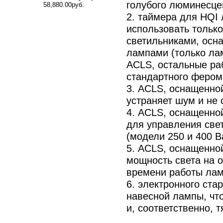
голубого люминесцен
58,880.00руб.
2. таймера для HQI 
использовать тольк
светильниками, осн
лампами (только ла
ACLS, остальные ра
стандартного ферома
3. ACLS, оснащенно
устраняет шум и не 
4. ACLS, оснащенно
для управления све
(модели 250 и 400 В
5. ACLS, оснащенно
мощность света на 
времени работы ла
6. электронного ста
навесной лампы, чт
и, соответственно, 