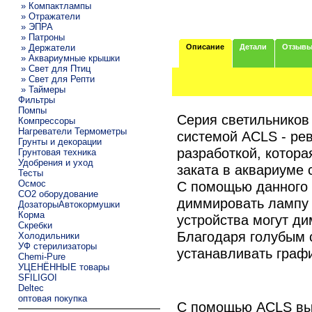
» Компактлампы
» Отражатели
» ЭПРА
» Патроны
» Держатели
Описание
Детали
Отзыв
» Аквариумные крышки
» Свет для Птиц
» Свет для Репти
» Таймеры
Фильтры
Помпы
Серия светильников 
Компрессоры
Нагреватели Термометры
системой ACLS - ре
Грунты и декорации
разработкой, котора
Грунтовая техника
Удобрения и уход
заката в аквариуме
Тесты
Осмос
С помощью данного 
CO2 оборудование
диммировать лампу о
ДозаторыАвтокормушки
Корма
устройства могут д
Скребки
Благодаря голубым 
Холодильники
УФ стерилизаторы
устанавливать графи
Chemi-Pure
УЦЕНЁННЫЕ товары
SFILIGOI
Deltec
оптовая покупка
С помощью ACLS вы 