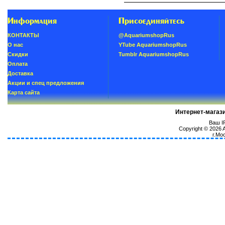
Информация
Присоединяйтесь
КОНТАКТЫ
@AquariumshopRus
О нас
YTube AquariumshopRus
Скидки
Tumblr AquariumshopRus
Oплатa
Доставка
Акции и спец предложения
Карта сайта
Интернет-магаз
Ваш IP
Copyright © 2026
г.Мо