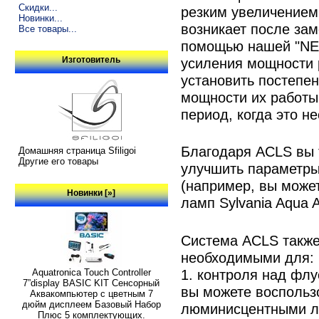
Скидки...
резким увеличением 
Новинки...
возникает после за
Все товары...
помощью нашей "NE
усиления мощности 
Изготовитель
установить постепе
мощности их работы
период, когда это н
Благодаря ACLS вы 
Домашняя страница Sfiligoi
Другие его товары
улучшить параметры
(например, вы може
Новинки [»]
ламп Sylvania Aqua 
Система ACLS также
необходимыми для:
1. контроля над фл
Aquatronica Touch Controller
7”display BASIC KIT Сенсорный
вы можете воспольз
Аквакомпьютер с цветным 7
дюйм дисплеем Базовый Набор
люминисцентными л
Плюс 5 комплектующих.