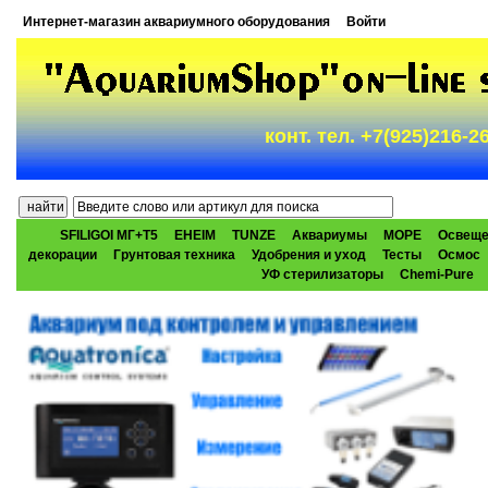
Интернет-магазин аквариумного оборудования
Войти
конт. тел. +7(925)216-
SFILIGOI МГ+Т5
EHEIM
TUNZE
Аквариумы
МОРЕ
Освеще
декорации
Грунтовая техника
Удобрения и уход
Тесты
Осмос
УФ стерилизаторы
Chemi-Pure