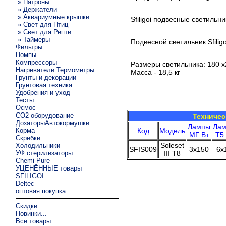
» Патроны
» Держатели
» Аквариумные крышки
Sfiligoi подвесные светильн
» Свет для Птиц
» Свет для Репти
» Таймеры
Подвесной светильник Sfilig
Фильтры
Помпы
Компрессоры
Размеры светильника: 180 x
Нагреватели Термометры
Масса - 18,5 кг
Грунты и декорации
Грунтовая техника
Удобрения и уход
Тесты
Осмос
CO2 оборудование
Техничес
ДозаторыАвтокормушки
Лампы
Ла
Корма
Код
Модель
МГ Вт
Т5
Скребки
Soleset
Холодильники
SFIS009
3x150
6x
УФ стерилизаторы
III T8
Chemi-Pure
УЦЕНЁННЫЕ товары
SFILIGOI
Deltec
оптовая покупка
Скидки...
Новинки...
Все товары...