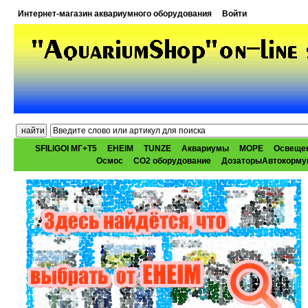
Интернет-магазин аквариумного оборудования
Войти
SFILIGOI МГ+Т5
EHEIM
TUNZE
Аквариумы
МОРЕ
Освеще
Осмос
CO2 оборудование
ДозаторыАвтокорму