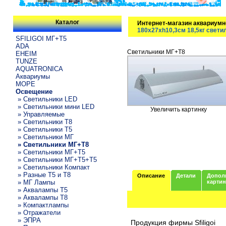
Каталог
Интернет-магазин аквариумн
180x27xh10,3см 18,5кг свети
SFILIGOI МГ+Т5
ADA
Светильники МГ+T8
EHEIM
TUNZE
AQUATRONICA
Аквариумы
МОРЕ
Освещение
» Светильники LED
» Светильники мини LED
Увеличить картинку
» Управляемые
» Светильники T8
» Светильники T5
» Светильники МГ
» Светильники МГ+T8
» Светильники МГ+T5
» Светильники МГ+T5+T5
» Светильники Компакт
» Разные T5 и T8
Описание
Детали
Допол
» МГ Лампы
карти
» Аквалампы T5
» Аквалампы T8
» Компактлампы
» Отражатели
» ЭПРА
Продукция фирмы Sfiligoi