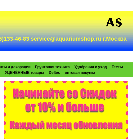
985)133-46-83 service@aquariumshop.ru г.Москва
нты и декорации
Грунтовая техника
Удобрения и уход
Тесты
e
УЦЕНЁННЫЕ товары
Deltec
оптовая покупка