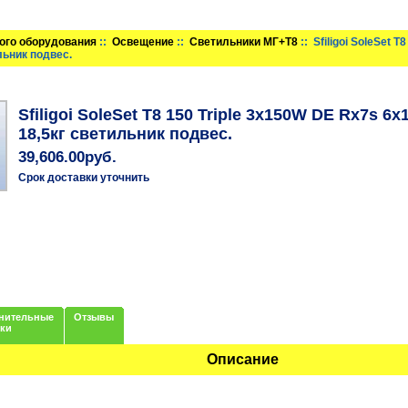
ого оборудования
::
Освещение
::
Светильники МГ+T8
:: Sfiligoi SoleSet 
льник подвес.
Sfiligoi SoleSet T8 150 Triple 3x150W DE Rx7s 
18,5кг светильник подвес.
39,606.00руб.
Срок доставки уточнить
нительные
Отзывы
нки
Описание