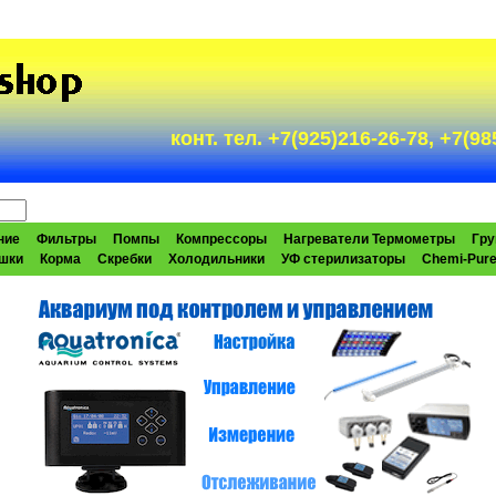
конт. тел. +7(925)216-26-78, +7(
ние
Фильтры
Помпы
Компрессоры
Нагреватели Термометры
Гру
шки
Корма
Скребки
Холодильники
УФ стерилизаторы
Chemi-Pur