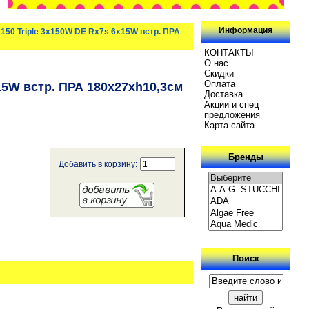
Информация
T8 150 Triple 3x150W DE Rx7s 6x15W встр. ПРА
КОНТАКТЫ
О нас
Скидки
Oплатa
6x15W встр. ПРА 180x27xh10,3см
Доставка
Акции и спец
предложения
Карта сайта
Бренды
Добавить в корзину:
Поиск