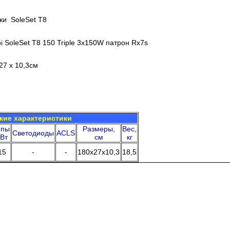
ики SoleSet T8
oi SoleSet T8 150 Triple 3x150W патрон Rx7s
27 x 10,3см
кие характеристики
мпы
Размеры,
Вес,
Светодиоды
ACLS
 Вт
см
кг
15
-
-
180x27x10,3
18,5