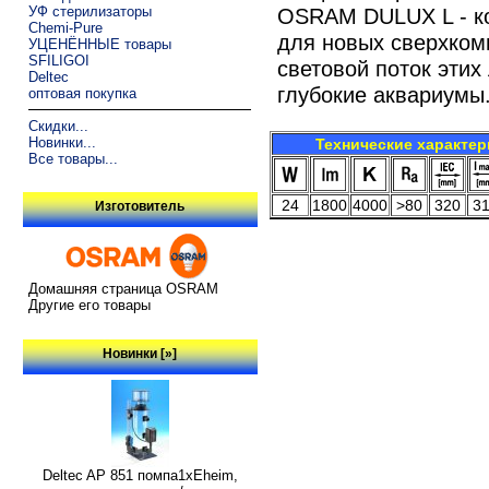
УФ стерилизаторы
OSRAM DULUX L - к
Chemi-Pure
для новых сверхком
УЦЕНЁННЫЕ товары
SFILIGOI
световой поток этих
Deltec
глубокие аквариумы
оптовая покупка
Скидки...
Новинки...
Технические характер
Все товары...
24
1800
4000
>80
320
3
Изготовитель
Домашняя страница OSRAM
Другие его товары
Новинки [»]
Deltec AP 851 помпа1xEheim,