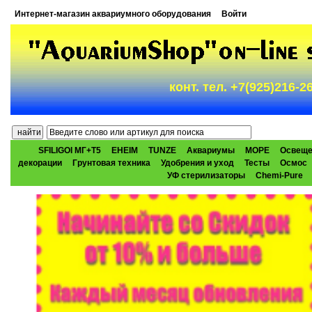
Интернет-магазин аквариумного оборудования
Войти
конт. тел. +7(925)216-
SFILIGOI МГ+Т5
EHEIM
TUNZE
Аквариумы
МОРЕ
Освеще
декорации
Грунтовая техника
Удобрения и уход
Тесты
Осмос
УФ стерилизаторы
Chemi-Pure