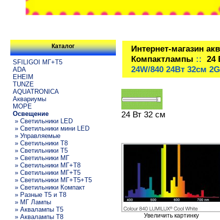
Каталог
Интернет-магазин ак
Компактлампы
::
24 
SFILIGOI МГ+Т5
24W/840 24Вт 32см 2G
ADA
EHEIM
TUNZE
AQUATRONICA
Аквариумы
МОРЕ
24 Вт 32 см
Освещение
» Светильники LED
» Светильники мини LED
» Управляемые
» Светильники T8
» Светильники T5
» Светильники МГ
» Светильники МГ+T8
» Светильники МГ+T5
» Светильники МГ+T5+T5
» Светильники Компакт
» Разные T5 и T8
» МГ Лампы
» Аквалампы T5
Увеличить картинку
» Аквалампы T8