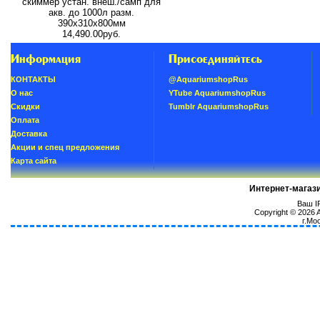
скиммер устан. внеш./самп для
акв. до 1000л разм.
390х310х800мм
14,490.00руб.
Информация
Присоединяйтесь
КОНТАКТЫ
@AquariumshopRus
О нас
YTube AquariumshopRus
Скидки
Tumblr AquariumshopRus
Oплатa
Доставка
Акции и спец предложения
Карта сайта
Интернет-магаз
Ваш IP
Copyright © 2026
г.Мо