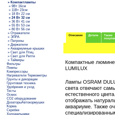
» Компактлампы
» 9Вт 16см
» 11Вт 23см
» 18 Вт 22 см
» 24 Вт 32 см
» 36 Вт 41 см
» 55 Вт 53 см
» 80 Вт 56 см
» Отражатели
Описание
Детали
Также
» ЭПРА
покупа
» Патроны
» Держатели
» Аквариумные крышки
» Свет для Птиц
» Свет для Репти
» Таймеры
Компактные люмин
Фильтры
LUMILUX
Помпы
Компрессоры
Нагреватели Термометры
Грунты и декорации
Лампы OSRAM DULUX
Грунтовая техника
Удобрения и уход
света отвечают сам
Тесты
естественного цвета
Осмос
CO2 оборудование
отображать натурал
ДозаторыАвтокормушки
аквариуме. Также о
Корма
Скребки
специализированны
Холодильники