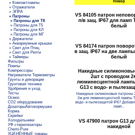
Номер
» Компактлампы
» Отражатели
» ЭПРА
VS 84105 патрон непов
» Патроны
п/в защ. IP67 для ламп 
» Патроны для T8
» Патроны для Т5
белый
» Патроны для КЛ
» Патроны для МГ
» Держатели
» Аквариумные крышки
VS 84174 патрон поворо
» Свет для Птиц
в защ. IP67 на две ламп
» Свет для Репти
белый
» Таймеры
Фильтры
Помпы
Компрессоры
Накидные силиконовы
Нагреватели Термометры
2шт с проводом 2
Грунты и декорации
люминесцентной лампы
Грунтовая техника
G13 c водо- и пылезащ
Удобрения и уход
Тесты
Накидные силиконовые патроны 
Осмос
2м для люминесцентной лампы Т
CO2 оборудование
водо- и пылезащитой IP67 Добав
ДозаторыАвтокормушки
ламп...
Корма
Скребки
Холодильники
VS 47900 патрон G13 д
УФ стерилизаторы
накидной
Chemi-Pure
УЦЕНЁННЫЕ товары