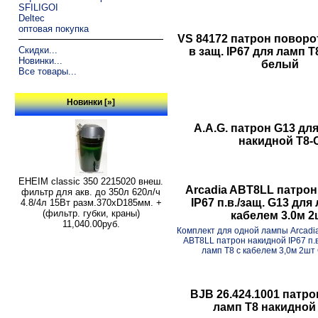
SFILIGOI
Deltec
оптовая покупка
VS 84172 патрон поворо
Скидки...
в защ. IP67 для ламп 
Новинки...
белый
Все товары...
Новинки [»]
A.A.G. патрон G13 дл
накидной T8-
EHEIM classic 350 2215020 внеш.
Arcadia ABT8LL патро
фильтр для акв. до 350л 620л/ч
IP67 п.в./защ. G13 для
4.8/4л 15Вт разм.370хD185мм. +
(фильтр. губки, краны)
кабелем 3.0м 2
11,040.00руб.
Комплект для одной лампы Arcadia
ABT8LL патрон накидной IP67 п.в
ламп T8 с кабелем 3,0м 2шт 
BJB 26.424.1001 патро
ламп T8 накидной 