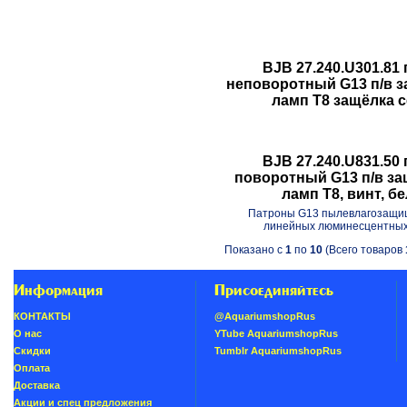
BJB 27.240.U301.81
неповоротный G13 п/в за
ламп T8 защёлка 
BJB 27.240.U831.50
поворотный G13 п/в защ
ламп T8, винт, б
Патроны G13 пылевлагозащи
линейных люминесцентных
Показано с
1
по
10
(Всего товаров
Информация
Присоединяйтесь
КОНТАКТЫ
@AquariumshopRus
О нас
YTube AquariumshopRus
Скидки
Tumblr AquariumshopRus
Oплатa
Доставка
Акции и спец предложения