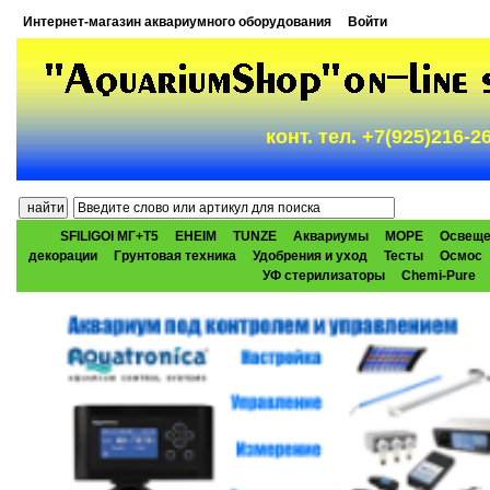
Интернет-магазин аквариумного оборудования
Войти
конт. тел. +7(925)216-
SFILIGOI МГ+Т5
EHEIM
TUNZE
Аквариумы
МОРЕ
Освеще
декорации
Грунтовая техника
Удобрения и уход
Тесты
Осмос
УФ стерилизаторы
Chemi-Pure